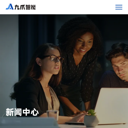
计
数
功
能
｜
告
别“凭
感
觉”定
价，
让
废
塑
料
新闻中心
回
收
效