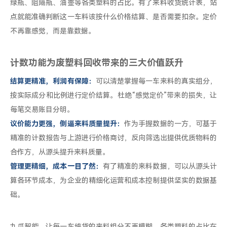
绿瓶、阻隔瓶、油壶等各类塑料的占比。有了来料收货统计表，站
点就能准确判断这一车料该按什么价格结算、是否需要扣杂。定价
不再靠感觉，而是靠数据。
计数功能为废塑料回收带来的三大价值跃升
结算更精准，利润有保障：
可以清楚掌握每一车来料的真实组分，
按实际成分和比例进行定价结算。杜绝“感觉定价”带来的损失，让
每笔交易账目分明。
议价能力更强，倒逼来料质量提升：
作为手握数据的一方，可基于
精准的计数报告与上游进行价格商讨，反向筛选出提供优质物料的
合作方，从源头提升来料质量。
管理更精细，成本一目了然：
有了精准的来料数据，可以从源头计
算各环节成本，为企业的精细化运营和成本控制提供坚实的数据基
础。
九爪智能，让每一车统货的来料组分不再模糊，各类塑料的占比在