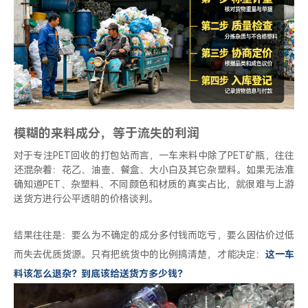
模糊的来料成分，等于流失的利润
对于专注PET回收的打包站而言，一车来料中除了PET矿瓶，往往
还混杂着：花乙、油壶、餐盒、大小白及其它杂塑料。如果无法准
确知道PET、杂塑料、不同颜色和材质的真实占比，就很难与上游
送货方进行公平透明的价格谈判。
结果往往是：要么为不确定的成分多付钱而吃亏，要么因估价过低
而失去优质货源。只有把统货中的比例搞清楚，才能决定：
这一车
料该怎么退杂？到底该给送货方多少钱？