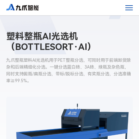
塑
料
整
瓶
塑料整瓶AI光选机
AI
光
（BOTTLESORT·AI）
选
九爪整瓶塑料AI光选机用于PET整瓶分选，可同时用于前端卸货除
机
杂和后端精细化分选。一键分选蓝白砖、3A砖、绿瓶及杂色瓶，
（BOTTLESORT·AI）
同时支持圆瓶/扁瓶分选，带标/脱标分选，有奖瓶分选，分选准确
率≧99.5%。