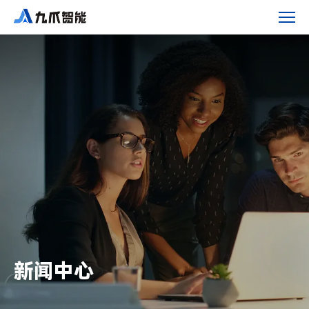
九
爪
智
能
邀
您
参
与
DateFunSummit2024：
共
探
决
策
智
新闻中心
能
在
塑