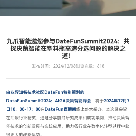
料
瓶
高
速
分
九爪智能邀您参与DateFunSummit2024：共
探决策智能在塑料瓶高速分选问题的解决之
选
道！
问
题
发布时间：2024/12/06
浏览次数：618
的
解
决
由业界知名技术社区DateFun特别策划的
之
DataFunSummit2024：AIGA决策智能峰会
，将于
2024年12月7
道！
日10：00-17：00
在
DateFun直播间
线上盛大举办。本次峰会旨
在汇聚行业精英，通过分享前沿研究成果和成功案例，推动决策智
能技术的创新发展与实践应用，助力各行业在数字化转型过程中获
得更大的战略优势。