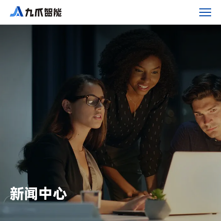
九
爪
智
能
助
力
延
缓
地
球
生
态
超
载
新闻中心
日
来
临